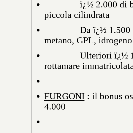
ï¿½ 2.000 di bonus 
piccola cilindrata
Da ï¿½ 1.500 a ï¿½
metano, GPL, idrogeno
Ulteriori ï¿½ 1.50
rottamare immatricolata
FURGONI
: il bonus os
4.000