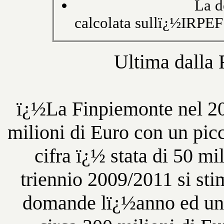
La detrazione
calcolata sullï¿½IRPEF
Ultima dalla 
ï¿½La Finpiemonte nel 20
milioni di Euro con un pic
cifra ï¿½ stata di 50 mi
triennio 2009/2011 si sti
domande lï¿½anno ed una