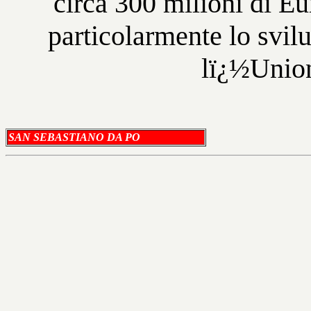
circa 300 milioni di E
particolarmente lo svil
lï¿½Unio
SAN SEBASTIANO DA PO