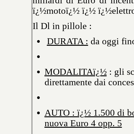
miliardi di Euro di incen
ï¿½motoï¿½ ï¿½ ï¿½elettr
Il Dl in pillole :
DURATA :
da oggi fin
MODALITAï¿½
: gli s
direttamente dai conces
AUTO
: ï¿½ 1.500 di b
nuova Euro 4 opp. 5