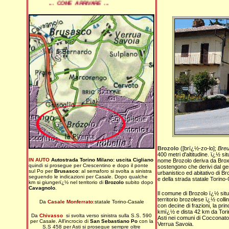
... COME ARRIVARE ...
Brozolo
([brï¿½-zo-lo];
Bre
400 metri d'altitudine. ï¿½ s
IN AUTO
Autostrada Torino Milano: uscita Cigliano
nome Brozolo deriva da Broxu
quindi si prosegue per Crescentino e dopo il ponte
sostengono che derivi dal g
sul Po per
Brusasco
: al semaforo si svolta a sinistra
urbanistico ed abitativo di Br
seguendo le indicazioni per Casale. Dopo qualche
e della strada statale Torin
km si giungerï¿½ nel territorio di
Brozolo
subito dopo
Cavagnolo
.
Il comune di Brozolo ï¿½ situa
territorio brozolese ï¿½ coll
Da
Casale Monferrato
:statale Torino-Casale
con decine di frazioni, la pri
kmï¿½ e dista 42 km da Torino
Da
Chivasso
si svolta verso sinistra sulla S.S. 590
Asti nei comuni di Cocconat
per Casale. All'incrocio di
San Sebastiano Po
con la
Verrua Savoia.
S.S 458 per Asti si prosegue sempre oltre