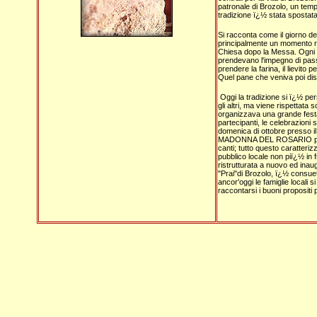
patronale di Brozolo, un temp
tradizione ï¿½ stata spostata
Si racconta come il giorno 
principalmente un momento reli
Chiesa dopo la Messa. Ogni an
prendevano l'impegno di passa
prendere la farina, il lievito 
Quel pane che veniva poi distr
Oggi la tradizione si ï¿½ per
gli altri, ma viene rispettata 
organizzava una grande festa 
partecipanti, le celebrazioni 
domenica di ottobre presso il
MADONNA DEL ROSARIO presso 
canti; tutto questo caratteri
pubblico locale non piï¿½ in 
ristrutturata a nuovo ed inau
"Prai"di Brozolo, ï¿½ consu
ancor'oggi le famiglie locali 
raccontarsi i buoni propositi