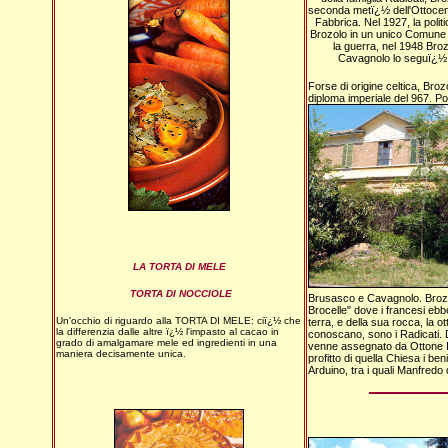
seconda metï¿½ dell'Ottocent
Fabbrica. Nel 1927, la pol
Brozolo in un unico Comune
la guerra, nel 1948 Br
Cavagnolo lo seguï¿½,
Forse di origine celtica, Broz
diploma imperiale del 967. P
LA TORTA DI MELE
TORTA DI NOCCIOLE
Brusasco e Cavagnolo. Brozo
Brocelle" dove i francesi ebbe
Un'occhio di riguardo alla TORTA DI MELE: ciï¿½ che
terra, e della sua rocca, la ot
la differenzia dalle altre ï¿½ l'impasto al cacao in
conoscano, sono i Radicati. D
grado di amalgamare mele ed ingredienti in una
venne assegnato da Ottone I a
maniera decisamente unica.
profitto di quella Chiesa i ben
Arduino, tra i quali Manfredo 