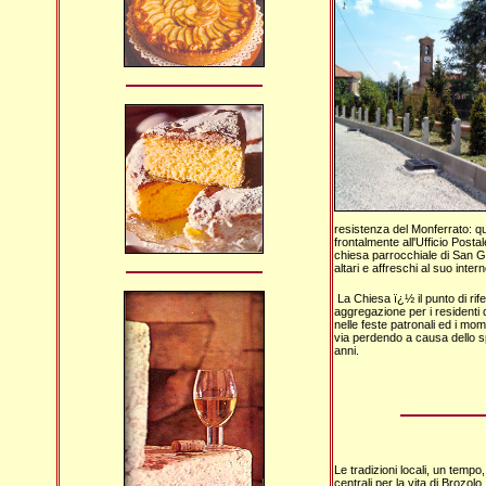
resistenza del Monferrato: qu
frontalmente all'Ufficio Posta
chiesa parrocchiale di San Gi
altari e affreschi al suo intern
La Chiesa ï¿½ il punto di rife
aggregazione per i residenti d
nelle feste patronali ed i mome
via perdendo a causa dello sp
anni.
Le tradizioni locali, un temp
centrali per la vita di Brozo