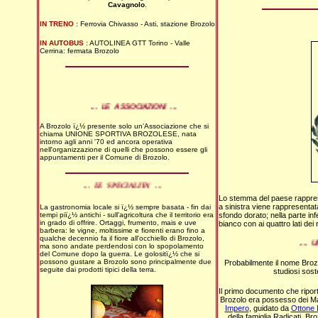
Cavagnolo
.
IN TRENO
: Ferrovia Chivasso - Asti, stazione Brozolo
IN AUTOBUS
: AUTOLINEA GTT Torino - Valle
Cerrina: fermata Brozolo
... LE ASSOCIAZIONI ...
A Brozolo ï¿½ presente solo un'Associazione che si
chiama UNIONE SPORTIVA BROZOLESE, nata
intorno agli anni '70 ed ancora operativa
nell'organizzazione di quelli che possono essere gli
appuntamenti per il Comune di Brozolo.
... LE SPECIALITA' ...
Lo stemma del paese rapprese
a sinistra viene rappresentat
La gastronomia locale si ï¿½ sempre basata - fin dai
tempi piï¿½ antichi - sull'agricoltura che il territorio era
sfondo dorato; nella parte i
in grado di offrire. Ortaggi, frumento, mais e uve
bianco con ai quattro lati dei 
barbera: le vigne, moltissime e fiorenti erano fino a
qualche decennio fa il fiore all'occhiello di Brozolo,
.... 
ma sono andate perdendosi con lo spopolamento
del Comune dopo la guerra. Le golositï¿½ che si
possono gustare a Brozolo sono principalmente due
Probabilmente il nome Broz
seguite dai prodotti tipici della terra.
studiosi sos
I
l primo documento che riport
Brozolo era possesso dei Ma
Impero
, guidato da
Ottone 
della famiglia Radicati, 