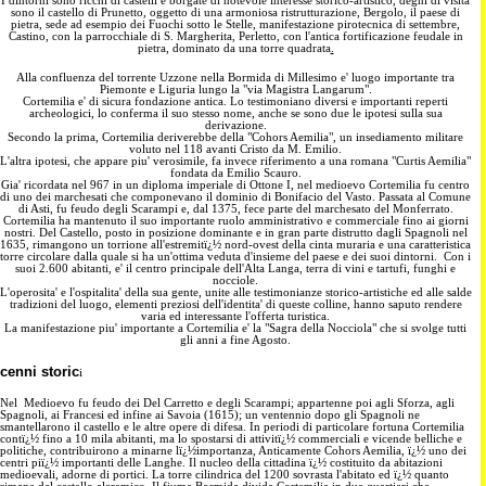
I dintorni sono ricchi di castelli e borgate di notevole interesse storico-artistico, degni di visita
sono il castello di Prunetto, oggetto di una armoniosa ristrutturazione, Bergolo, il paese di
pietra, sede ad esempio dei Fuochi sotto le Stelle, manifestazione pirotecnica di settembre,
Castino, con la parrocchiale di S. Margherita, Perletto, con l'antica fortificazione feudale in
pietra, dominato da una torre quadrata
.
Alla confluenza del torrente Uzzone nella Bormida di Millesimo e' luogo importante tra
Piemonte e Liguria lungo la "via Magistra Langarum".
Cortemilia e' di sicura fondazione antica. Lo testimoniano diversi e importanti reperti
archeologici, lo conferma il suo stesso nome, anche se sono due le ipotesi sulla sua
derivazione.
Secondo la prima, Cortemilia deriverebbe della "Cohors Aemilia", un insediamento militare
voluto nel 118 avanti Cristo da M. Emilio.
L'altra ipotesi, che appare piu' verosimile, fa invece riferimento a una romana "Curtis Aemilia"
fondata da Emilio Scauro.
Gia' ricordata nel 967 in un diploma imperiale di Ottone I, nel medioevo Cortemilia fu centro
di uno dei marchesati che componevano il dominio di Bonifacio del Vasto. Passata al Comune
di Asti, fu feudo degli Scarampi e, dal 1375, fece parte del marchesato del Monferrato.
Cortemilia ha mantenuto il suo importante ruolo amministrativo e commerciale fino ai giorni
nostri. Del Castello, posto in posizione dominante e in gran parte distrutto dagli Spagnoli nel
1635, rimangono un torrione all'estremitï¿½ nord-ovest della cinta muraria e una caratteristica
torre circolare dalla quale si ha un'ottima veduta d'insieme del paese e dei suoi dintorni. Con i
suoi 2.600 abitanti, e' il centro principale dell'Alta Langa, terra di vini e tartufi, funghi e
nocciole.
L'operosita' e l'ospitalita' della sua gente, unite alle testimonianze storico-artistiche ed alle salde
tradizioni del luogo, elementi preziosi dell'identita' di queste colline, hanno saputo rendere
varia ed interessante l'offerta turistica.
La manifestazione piu' importante a Cortemilia e' la "Sagra della Nocciola" che si svolge tutti
gli anni a fine Agosto.
cenni storic
i
Nel Medioevo fu feudo dei Del Carretto e degli Scarampi; appartenne poi agli Sforza, agli
Spagnoli, ai Francesi ed infine ai Savoia (1615); un ventennio dopo gli Spagnoli ne
smantellarono il castello e le altre opere di difesa. In periodi di particolare fortuna Cortemilia
contï¿½ fino a 10 mila abitanti, ma lo spostarsi di attivitï¿½ commerciali e vicende belliche e
politiche, contribuirono a minarne lï¿½importanza, Anticamente Cohors Aemilia, ï¿½ uno dei
centri piï¿½ importanti delle Langhe. Il nucleo della cittadina ï¿½ costituito da abitazioni
medioevali, adorne di portici. La torre cilindrica del 1200 sovrasta l'abitato ed ï¿½ quanto