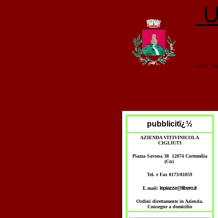
U
Corso Lui
pubblicitï¿½
AZIENDA VITIVINICOLA
CIGLIUTI
Piazza Savona 38 12074 Cortemilia
(Cn)
Tel. e Fax 0173/81059
lepiazze@libero.it
E.mail:
Ordini direttamente in Azienda.
Consegne a domicilio