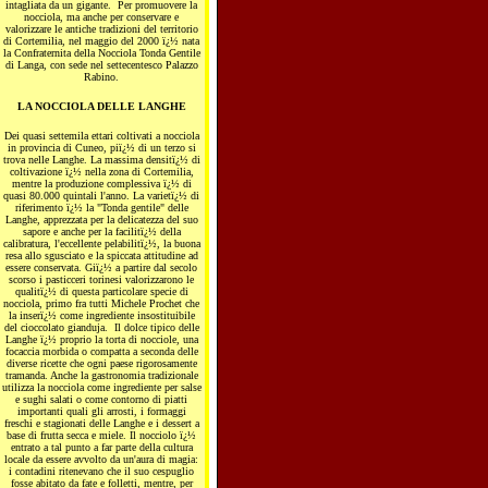
intagliata da un gigante. Per promuovere la
nocciola, ma anche per conservare e
valorizzare le antiche tradizioni del territorio
di Cortemilia, nel maggio del 2000 ï¿½ nata
la Confraternita della Nocciola Tonda Gentile
di Langa, con sede nel settecentesco Palazzo
Rabino.
LA NOCCIOLA DELLE LANGHE
Dei quasi settemila ettari coltivati a nocciola
in provincia di Cuneo, piï¿½ di un terzo si
trova nelle Langhe. La massima densitï¿½ di
coltivazione ï¿½ nella zona di Cortemilia,
mentre la produzione complessiva ï¿½ di
quasi 80.000 quintali l'anno. La varietï¿½ di
riferimento ï¿½ la "Tonda gentile" delle
Langhe, apprezzata per la delicatezza del suo
sapore e anche per la facilitï¿½ della
calibratura, l'eccellente pelabilitï¿½, la buona
resa allo sgusciato e la spiccata attitudine ad
essere conservata. Giï¿½ a partire dal secolo
scorso i pasticceri torinesi valorizzarono le
qualitï¿½ di questa particolare specie di
nocciola, primo fra tutti Michele Prochet che
la inserï¿½ come ingrediente insostituibile
del cioccolato gianduja. Il dolce tipico delle
Langhe ï¿½ proprio la torta di nocciole, una
focaccia morbida o compatta a seconda delle
diverse ricette che ogni paese rigorosamente
tramanda. Anche la gastronomia tradizionale
utilizza la nocciola come ingrediente per salse
e sughi salati o come contorno di piatti
importanti quali gli arrosti, i formaggi
freschi e stagionati delle Langhe e i dessert a
base di frutta secca e miele. Il nocciolo ï¿½
entrato a tal punto a far parte della cultura
locale da essere avvolto da un'aura di magia:
i contadini ritenevano che il suo cespuglio
fosse abitato da fate e folletti, mentre, per