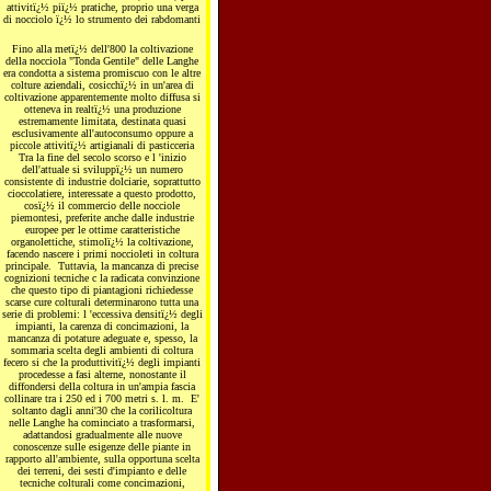
attivitï¿½ piï¿½ pratiche, proprio una verga
di nocciolo ï¿½ lo strumento dei rabdomanti
Fino alla metï¿½ dell'800 la coltivazione
della nocciola "Tonda Gentile" delle Langhe
era condotta a sistema promiscuo con le altre
colture aziendali, cosicchï¿½ in un'area di
coltivazione apparentemente molto diffusa si
otteneva in realtï¿½ una produzione
estremamente limitata, destinata quasi
esclusivamente all'autoconsumo oppure a
piccole attivitï¿½ artigianali di pasticceria
Tra la fine del secolo scorso e l 'inizio
dell'attuale si sviluppï¿½ un numero
consistente di industrie dolciarie, soprattutto
cioccolatiere, interessate a questo prodotto,
cosï¿½ il commercio delle nocciole
piemontesi, preferite anche dalle industrie
europee per le ottime caratteristiche
organolettiche, stimolï¿½ la coltivazione,
facendo nascere i primi noccioleti in coltura
principale. Tuttavia, la mancanza di precise
cognizioni tecniche c la radicata convinzione
che questo tipo di piantagioni richiedesse
scarse cure colturali determinarono tutta una
serie di problemi: l 'eccessiva densitï¿½ degli
impianti, la carenza di concimazioni, la
mancanza di potature adeguate e, spesso, la
sommaria scelta degli ambienti di coltura
fecero si che la produttivitï¿½ degli impianti
procedesse a fasi alterne, nonostante il
diffondersi della coltura in un'ampia fascia
collinare tra i 250 ed i 700 metri s. l. m. E'
soltanto dagli anni'30 che la corilicoltura
nelle Langhe ha cominciato a trasformarsi,
adattandosi gradualmente alle nuove
conoscenze sulle esigenze delle piante in
rapporto all'ambiente, sulla opportuna scelta
dei terreni, dei sesti d'impianto e delle
tecniche colturali come concimazioni,